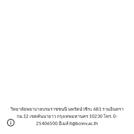
วิทยาลัยพยาบาลบรมราชชนนี นพรัตน์วชิระ 681 รามอินทรา
กม.12 เขตคันนายาว กรุงเทพมหานคร 10230 โทร. 0-
25406500 อีเมล์ it@bcnnv.ac.th