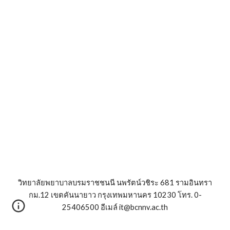
วิทยาลัยพยาบาลบรมราชชนนี นพรัตน์วชิระ 681 รามอินทรา
กม.12 เขตคันนายาว กรุงเทพมหานคร 10230 โทร. 0-
25406500 อีเมล์ it@bcnnv.ac.th